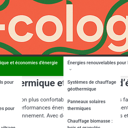
mique et économies d’énergie
Énergies renouvelables pour 
ion thermique et économies d’
ls pour
Systèmes de chauffage
géothermique
 maison plus confortable, tout en réduisant vos fact
Panneaux solaires
orer les performances énergétiques de votre logemen
es pour
thermiques
de l’environnement. Avec des techniques modernes et
Chauffage biomasse :
ion.
 vitrage
bois et granulés