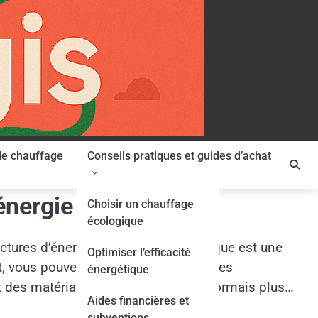
le chauffage
Conseils pratiques et guides d’achat
énergie
Choisir un chauffage
écologique
ures d’énergie ? L’isolation thermique est une
Optimiser l’efficacité
t, vous pouvez non seulement faire des
énergétique
 des matériaux innovants, il est désormais plus
Aides financières et
subventions