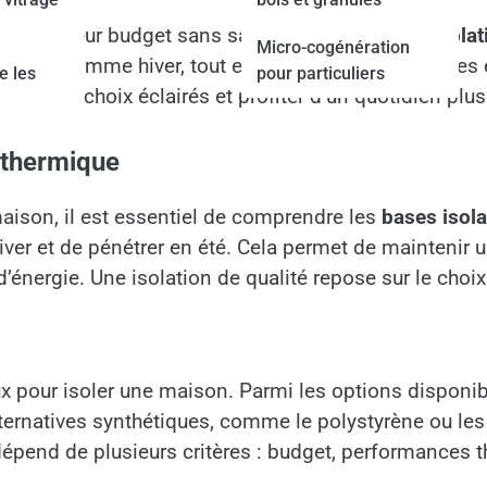
miser leur budget sans sacrifier leur confort, l’
isola
Micro-cogénération
le été comme hiver, tout en allégeant vos dépenses é
e les
pour particuliers
faire des choix éclairés et profiter d’un quotidien plus
n thermique
maison, il est essentiel de comprendre les
bases isol
ver et de pénétrer en été. Cela permet de maintenir un
’énergie. Une isolation de qualité repose sur le choi
 pour isoler une maison. Parmi les options disponib
 alternatives synthétiques, comme le polystyrène ou l
épend de plusieurs critères : budget, performances 