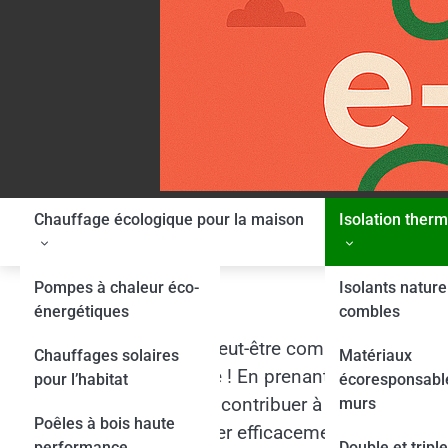
Skip
to
content
Chauffage écologique pour la maison
Isolation ther
Isolat
Pompes à chaleur éco-
Isolants nature
énergétiques
combles
Vous vous demandez peut-être comment rendre votre
Chauffages solaires
Matériaux
solution incontournable ! En prenant soin d’améli
pour l’habitat
écoresponsabl
économies, mais aussi contribuer à la protection 
murs
Poêles à bois haute
facile que jamais d’isoler efficacement son habitat
performance
Double et triple