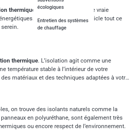
écologiques
tion thermique retraités
peut faire une vraie
nergétiques. Découvrez dans cet article tout ce
Entretien des systèmes
 serein.
de chauffage
ation thermique
. L’isolation agit comme une
e température stable à l’intérieur de votre
x des matériaux et des techniques adaptées à votre
les, on trouve des isolants naturels comme la
es panneaux en polyuréthane, sont également très
thermiques ou encore respect de l’environnement.