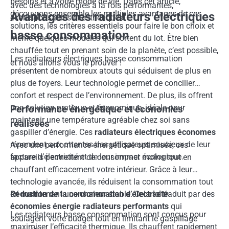
besoins et à votre mode de vie. Dans cet article,
avec des technologies à la fois performantes,
découvrons ensemble les multiples avantages de ces
Avantages des radiateurs électriques
écoresponsables et esthétiques.
solutions, les critères essentiels pour faire le bon choix et
basse consommation
même quelques modèles qui sortent du lot. Être bien
chauffée tout en prenant soin de la planète, c’est possible,
Les radiateurs électriques basse consommation
et nous allons vous le prouver !
présentent de nombreux atouts qui séduisent de plus en
plus de foyers. Leur technologie permet de concilier
confort et respect de l’environnement. De plus, ils offrent
une solution pratique et économique, idéale pour
Performance énergétique et économies
maintenir une température agréable chez soi sans
réalisées
gaspiller d’énergie. Ces
radiateurs électriques économes
répondent aux attentes des utilisateurs soucieux de leur
Avec une performance énergétique optimisée, ces
facture d’électricité et de leur impact écologique.
appareils permettent de consommer moins tout en
chauffant efficacement votre intérieur. Grâce à leur
technologie avancée, ils réduisent la consommation tout
en maintenant une chaleur stable. Cela se traduit par des
Réduction de la consommation d’électricité
économies énergie radiateurs performants
qui
Les radiateurs basse consommation sont conçus pour
soulagent votre budget tout en limitant le gaspillage
maximiser l’efficacité thermique. Ils chauffent rapidement