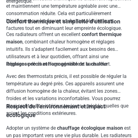
énergétique.
et maintiennent une température agréable avec une
consommation réduite. Cela est particulièrement
bénéfique pour les foyers souhaitant réduire leurs
Confort thermique et simplicité d’utilisation
factures tout en diminuant leur empreinte écologique.
Ces radiateurs offrent un excellent
confort thermique
maison
, combinant chaleur homogène et réglages
intuitifs. Ils s’adaptent facilement aux besoins des
utilisateurs et à leur quotidien, offrant ainsi une
expérience de chauffage agréable et sans effort.
Réglages précis et homogénéité de la chaleur
Avec des thermostats précis, il est possible de réguler la
température au degré près. Ces appareils assurent une
diffusion homogène de la chaleur, évitant les zones
froides et les variations inconfortables. Vous pourrez
ainsi profiter d’un intérieur toujours agréable, quelles que
Respect de l’environnement et impact
soient les conditions extérieures.
écologique
Adopter un système de
chauffage écologique maison
est
un pas important vers une vie plus durable. Les radiateurs