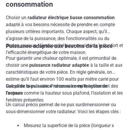
consommation
Choisir un
radiateur électrique basse consommation
adapté à vos besoins nécessite de prendre en compte
plusieurs critères importants. Chaque aspect, qu’il
s’agisse de la puissance, des fonctionnalités ou du
design, joue un rôle essentiel pour maximiser le confort et
Puissance adaptée aux besoins de la pièce
l’efficacité énergétique de votre maison.
Pour garantir une chaleur optimale, il est primordial de
choisir une
puissance radiateur adaptée
à la taille et aux
caractéristiques de votre pièce. En règle générale, on
estime qu’il faut environ 100 watts par mètre carré pour
une pièce bien isolée. Prenez en compte également des
Calcul de la puissance nécessaire en fonction de
facteurs comme la hauteur sous plafond, l’isolation et les
l’espace
fenêtres présentes.
Un calcul précis permet de ne pas surdimensionner ou
sous-dimensionner votre radiateur. Voici les étapes clés :
Mesurez la superficie de la pièce (longueur x