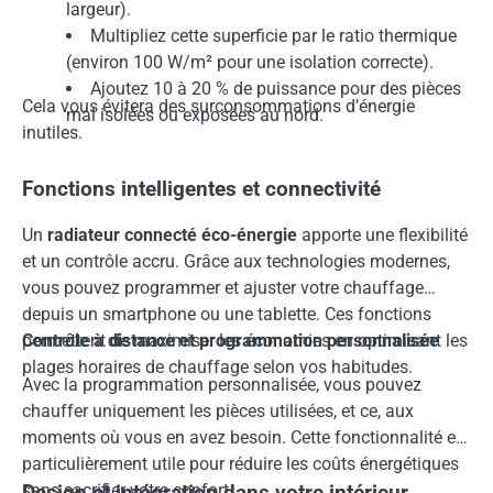
largeur).
Multipliez cette superficie par le ratio thermique
(environ 100 W/m² pour une isolation correcte).
Ajoutez 10 à 20 % de puissance pour des pièces
Cela vous évitera des surconsommations d’énergie
mal isolées ou exposées au nord.
inutiles.
Fonctions intelligentes et connectivité
Un
radiateur connecté éco-énergie
apporte une flexibilité
et un contrôle accru. Grâce aux technologies modernes,
vous pouvez programmer et ajuster votre chauffage
depuis un smartphone ou une tablette. Ces fonctions
permettent de maximiser les économies en optimisant les
Contrôle à distance et programmation personnalisée
plages horaires de chauffage selon vos habitudes.
Avec la programmation personnalisée, vous pouvez
chauffer uniquement les pièces utilisées, et ce, aux
moments où vous en avez besoin. Cette fonctionnalité est
particulièrement utile pour réduire les coûts énergétiques
sans sacrifier votre confort.
Design et intégration dans votre intérieur