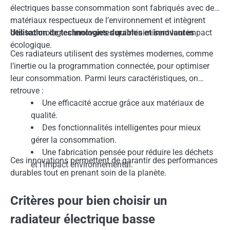
électriques basse consommation sont fabriqués avec des
matériaux respectueux de l’environnement et intègrent
des technologies innovantes qui minimisent leur impact
Utilisation de technologies durables et innovantes
écologique.
Ces radiateurs utilisent des systèmes modernes, comme
l’inertie ou la programmation connectée, pour optimiser
leur consommation. Parmi leurs caractéristiques, on
retrouve :
Une efficacité accrue grâce aux matériaux de
qualité.
Des fonctionnalités intelligentes pour mieux
gérer la consommation.
Une fabrication pensée pour réduire les déchets
Ces innovations permettent de garantir des performances
et l’impact environnemental.
durables tout en prenant soin de la planète.
Critères pour bien choisir un
radiateur électrique basse