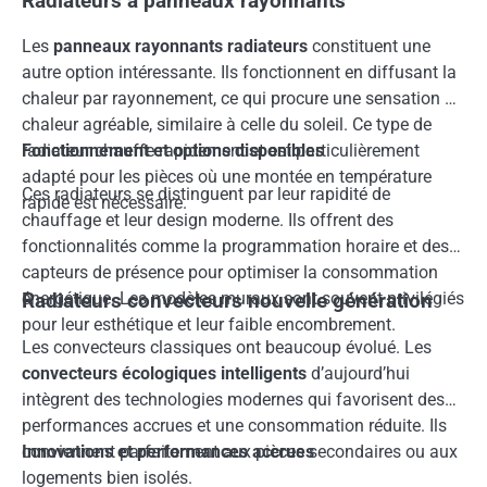
Radiateurs à panneaux rayonnants
Les
panneaux rayonnants radiateurs
constituent une
autre option intéressante. Ils fonctionnent en diffusant la
chaleur par rayonnement, ce qui procure une sensation de
chaleur agréable, similaire à celle du soleil. Ce type de
radiateur chauffe rapidement et est particulièrement
Fonctionnement et options disponibles
adapté pour les pièces où une montée en température
Ces radiateurs se distinguent par leur rapidité de
rapide est nécessaire.
chauffage et leur design moderne. Ils offrent des
fonctionnalités comme la programmation horaire et des
capteurs de présence pour optimiser la consommation
énergétique. Les modèles muraux sont souvent privilégiés
Radiateurs convecteurs nouvelle génération
pour leur esthétique et leur faible encombrement.
Les convecteurs classiques ont beaucoup évolué. Les
convecteurs écologiques intelligents
d’aujourd’hui
intègrent des technologies modernes qui favorisent des
performances accrues et une consommation réduite. Ils
conviennent parfaitement aux pièces secondaires ou aux
Innovations et performances accrues
logements bien isolés.