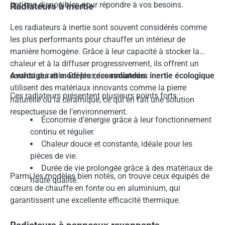
options disponibles pour répondre à vos besoins.
Radiateurs à inertie
Les radiateurs à inertie sont souvent considérés comme
les plus performants pour chauffer un intérieur de
manière homogène. Grâce à leur capacité à stocker la
chaleur et à la diffuser progressivement, ils offrent un
confort durable. De plus, les
radiateurs inertie écologique
Avantages et modèles recommandés
utilisent des matériaux innovants comme la pierre
Ces radiateurs présentent plusieurs points forts :
naturelle ou la céramique, ce qui en fait une solution
respectueuse de l’environnement.
Économie d’énergie grâce à leur fonctionnement
continu et régulier.
Chaleur douce et constante, idéale pour les
pièces de vie.
Durée de vie prolongée grâce à des matériaux de
Parmi les modèles bien notés, on trouve ceux équipés de
haute qualité.
cœurs de chauffe en fonte ou en aluminium, qui
garantissent une excellente efficacité thermique.