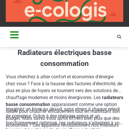
Skip
to
content
Radiateurs électriques basse
consommation
Vous cherchez à allier confort et économies d’énergie
chez vous ? Face à la hausse des factures d’électricité, de
plus en plus de foyers se tournent vers des solutions de
chauffage modernes et moins énergivores. Les
radiateurs
basse consommation
apparaissent comme une option
Imaginez un hiver au chaud, sans stress à chaque relevé
idéale pour chauffer efficacement tout en maîtrisant son
de compteur. Grâce à des réglages précis et un
budget. Mais savez-vous qu’ils offrent bien plus que des
fonctionnement optimisé, ces radiateurs s’adaptent à vos
économies ? Ces appareils révolutionnent nos intérieurs