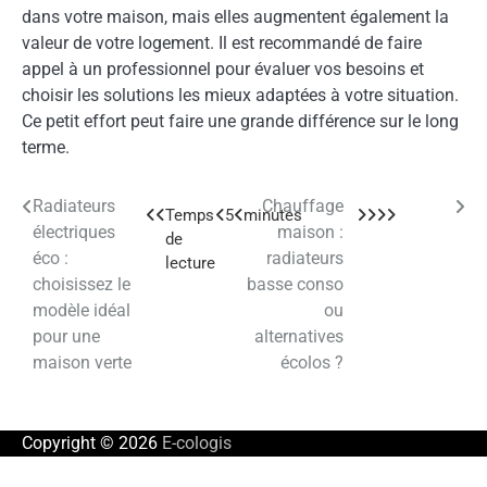
dans votre maison, mais elles augmentent également la
valeur de votre logement. Il est recommandé de faire
appel à un professionnel pour évaluer vos besoins et
choisir les solutions les mieux adaptées à votre situation.
Ce petit effort peut faire une grande différence sur le long
terme.
Radiateurs
Chauffage
Navigation
électriques
maison :
de
éco :
radiateurs
choisissez le
basse conso
l’article
modèle idéal
ou
pour une
alternatives
maison verte
écolos ?
Copyright © 2026
E-cologis