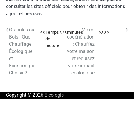
consulter les sites officiels pour obtenir des informations
à jour et précises.
Granulés ou
Micro-
Navigation
Bois : Quel
cogénération
de
Chauffage
: Chauffez
Écologique
votre maison
l’article
et
et réduisez
Économique
votre impact
Choisir ?
écologique
Copyright © 2026
E-cologis