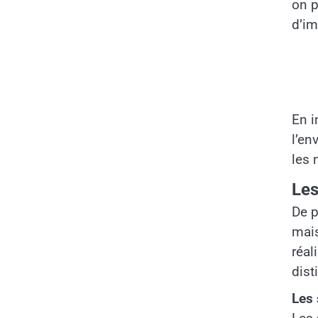
on p
d’im
En i
l’en
les 
Les
De p
mais
réal
dist
Les 