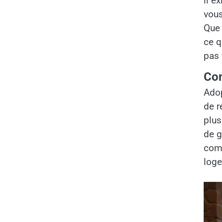
il e
vous
Que 
ce q
pas 
Com
Adop
de r
plus
de g
comp
loge