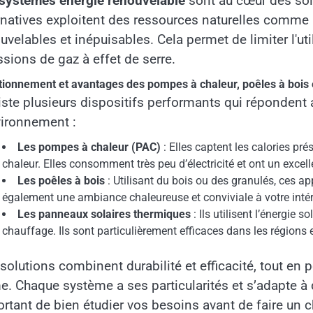
systèmes énergie renouvelable
sont au cœur des sol
rnatives exploitent des ressources naturelles comme l’ai
uvelables et inépuisables. Cela permet de limiter l'ut
sions de gaz à effet de serre.
tionnement et avantages des pompes à chaleur, poêles à bois 
xiste plusieurs dispositifs performants qui répondent
vironnement :
Les pompes à chaleur (PAC)
: Elles captent les calories pré
chaleur. Elles consomment très peu d’électricité et ont un excel
Les poêles à bois
: Utilisant du bois ou des granulés, ces a
également une ambiance chaleureuse et conviviale à votre intér
Les panneaux solaires thermiques
: Ils utilisent l’énergie 
chauffage. Ils sont particulièrement efficaces dans les régions e
solutions combinent durabilité et efficacité, tout en 
e. Chaque système a ses particularités et s’adapte à 
rtant de bien étudier vos besoins avant de faire un c