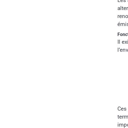
Les
alte
reno
émis
Fonc
Il e
l’en
Ces 
term
impo