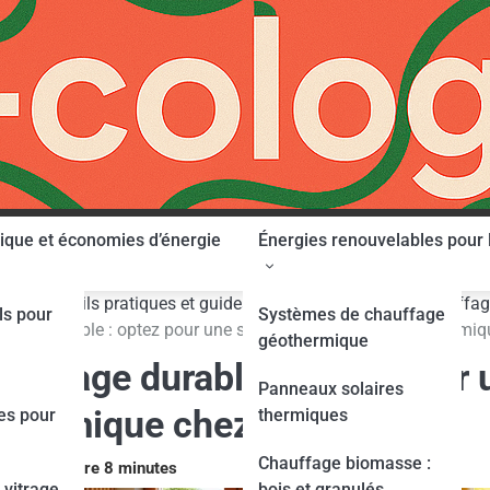
mique et économies d’énergie
Énergies renouvelables pour 
e
Conseils pratiques et guides d'achat
Choisir un chauffa
ls pour
Systèmes de chauffage
fage durable : optez pour une solution écologique et économi
géothermique
auffage durable : optez pour 
Panneaux solaires
onomique chez vous
es pour
thermiques
Chauffage biomasse :
 vitrage
bois et granulés