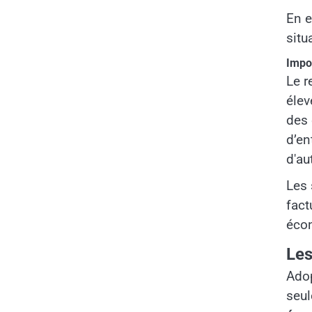
En e
situ
Impo
Le r
élev
des 
d’en
d'au
Les 
fact
écon
Les
Adop
seul