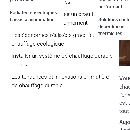
écologiques disponibles
performant
Radiateurs électriques
Les critères pour choisir un chauffage
basse consommation
Solutions contr
respectueux de l’environnement
déperditions
thermiques
Les économies réalisées grâce à un
chauffage écologique
Installer un système de chauffage durable
chez soi
Les tendances et innovations en matière
Vous
de chauffage durable
chau
l’en
est 
tout
Aujo