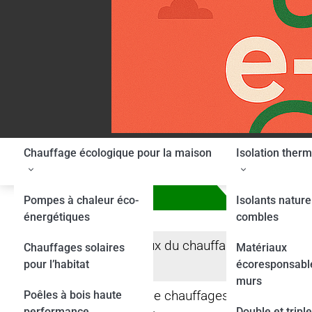
Skip
to
content
Chauffage écologique pour la maison
Isolation ther
Hom
Sommaire
Pompes à chaleur éco-
Isolants nature
Chauf
énergétiques
combles
Ch
Comprendre les enjeux du chauffage
Chauffages solaires
Matériaux
éc
pour l’habitat
écoresponsabl
durable
murs
Les différents types de chauffages
Poêles à bois haute
performance
Double et triple