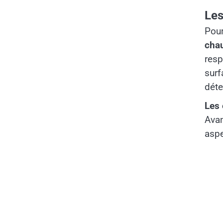
Les
Pour
cha
resp
surf
déte
Les 
Avan
aspe